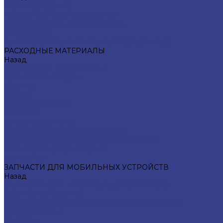
ОБОРУДОВАНИЕ
ПАЯЛЬНОЕ ОБОРУДОВАНИЕ
ИНСТРУМЕНТЫ ДЛЯ РЕМОНТА
ТРАФАРЕТЫ
АНАЛИЗАТОРЫ И ПЛАТЫ АКТИВАЦИИ АКБ
РАСХОДНЫЕ МАТЕРИАЛЫ
Назад
РАСХОДНЫЕ МАТЕРИАЛЫ
ТЕРМОПРОКЛАДКИ
СКОТЧИ
СПРЕИ
КЛЕИ/ГЕЛИ/ЛАКИ
ПРИПОЙ
ОПЛЕТКА/СТРУНА
ФЛЮС/ПАСТА/ПРИПОЙ/МАСКИ
КОМПЛЕКТУЮЩИЕ К ОБОРУДОВАНИЮ
ПРОКЛЕЙКИ/OCA ПЛЕНКИ
САЛФЕТКИ
ЗАПЧАСТИ ДЛЯ МОБИЛЬНЫХ УСТРОЙСТВ
Назад
ЗАПЧАСТИ ДЛЯ МОБИЛЬНЫХ УСТРОЙСТВ
КНОПКИ ДЛЯ APPLE
ПОДСВЕТКИ/ПОЛЯРИЗАТОРЫ/СВЕТОДИОДЫ
МИКРОСХЕМЫ
КНОПКИ