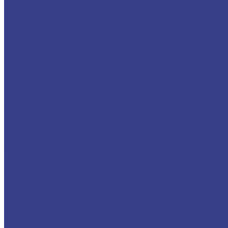
КНОПКИ ДЛЯ APPLE
ПОДСВЕТКИ/ПОЛЯРИЗАТОРЫ/СВЕТОДИОДЫ
МИКРОСХЕМЫ
КНОПКИ
АККУМУЛЯТОРНЫЕ БАТАРЕИ
БАТАРЕИ ОРИГИНАЛЬНЫЕ
БАТАРЕИ УНИВЕРСАЛЬНЫЕ
КОННЕКТОРЫ/КОНТЕЙНЕРЫ SIM
АНТЕННЫЙ КАБЕЛЬ
ВИНТЫ/ВИБРО
ДИНАМИКИ (SPEAKER)
ДИСПЛЕИ
ЗВОНКИ (BUZZER)
КАМЕРЫ
МИКРОФОНЫ
РАЗЪЕМЫ СИСТЕМЫ ПОДЗАРЯДКИ
СТЕКЛА КАМЕР И ДЛЯ ПЕРЕКЛЕЙКИ
ТАЧСКРИНЫ
ШЛЕЙФЫ
УЦЕНЕННЫЙ ТОВАР
ШЛЕЙФЫ (УЦЕНКА)
ТАЧСКРИНЫ (УЦЕНКА)
ДИСПЛЕИ (УЦЕНКА)
МЕЛКИЕ ЗАПЧАСТИ (УЦЕНКА)
КОРПУСА