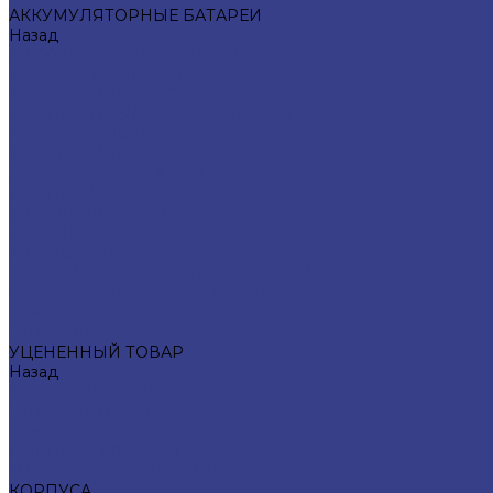
АККУМУЛЯТОРНЫЕ БАТАРЕИ
Назад
АККУМУЛЯТОРНЫЕ БАТАРЕИ
БАТАРЕИ ОРИГИНАЛЬНЫЕ
БАТАРЕИ УНИВЕРСАЛЬНЫЕ
КОННЕКТОРЫ/КОНТЕЙНЕРЫ SIM
АНТЕННЫЙ КАБЕЛЬ
ВИНТЫ/ВИБРО
ДИНАМИКИ (SPEAKER)
ДИСПЛЕИ
ЗВОНКИ (BUZZER)
КАМЕРЫ
МИКРОФОНЫ
РАЗЪЕМЫ СИСТЕМЫ ПОДЗАРЯДКИ
СТЕКЛА КАМЕР И ДЛЯ ПЕРЕКЛЕЙКИ
ТАЧСКРИНЫ
ШЛЕЙФЫ
УЦЕНЕННЫЙ ТОВАР
Назад
УЦЕНЕННЫЙ ТОВАР
ШЛЕЙФЫ (УЦЕНКА)
ТАЧСКРИНЫ (УЦЕНКА)
ДИСПЛЕИ (УЦЕНКА)
МЕЛКИЕ ЗАПЧАСТИ (УЦЕНКА)
КОРПУСА