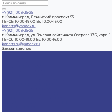
+7(921) 008-35-25
г. Калининград, Ленинский проспект 55
Пн-СБ 10:00-19:00 Вс 10:00-16:00
kdparts@yandex.ru
+7(921) 008-35-25
г. Калининград, ул. Генерал-лейтенанта Озерова 17Б, корп. 1 
Пн-Cб 10:00-19:00 Вс 10:00-16:00
kdparts.ru@yandex.ru
Заказать звонок
...
Каталог товаров
АКСЕССУАРЫ
КОЛОНКИ BLUETOOTH
ЗАРЯДНЫЕ УСТРОЙСТВА
ЭЛЕМЕНТЫ ПИТАНИЯ
ПОРТАТИВНЫЕ ЗУ (POWER BANK)
НОСИТЕЛИ ИНФОРМАЦИИ
ГАРНИТУРА в АССОРТИМЕНТЕ
ЗАЩИТНЫЕ СТЕКЛА И ПЛЕНКИ
КОМПЬЮТЕРНЫЕ КОМПЛЕКТУЮЩИЕ
КАБЕЛИ/ПЕРЕХОДНИКИ/АДАПТЕРЫ
USB-КАБЕЛЬ/HDMI
КАРТРИДЕРЫ/ПЕРЕХОДНИКИ/OTG