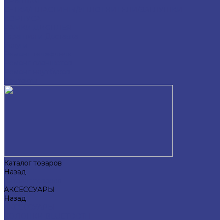
КРЫШКИ
СЕТКИ/ПЛАСТИНЫ/УПЛОТНИТЕЛИ/ЗАГЛУШКИ
КОРПУСА
РАМКИ ДИСПЛЕЯ
Гарантия и Доставка
Услуги
Ремонт телефонов
Ремонт планшетов
Ремонт ноутбуков
Контакты
Каталог товаров
Назад
Каталог товаров
АКСЕССУАРЫ
Назад
АКСЕССУАРЫ
КОЛОНКИ BLUETOOTH