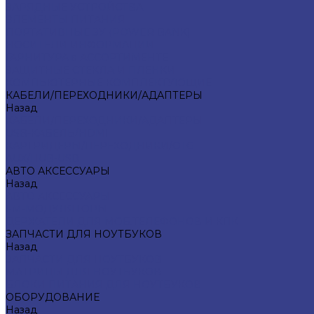
ЗАРЯДНЫЕ УСТРОЙСТВА
ЭЛЕМЕНТЫ ПИТАНИЯ
ПОРТАТИВНЫЕ ЗУ (POWER BANK)
НОСИТЕЛИ ИНФОРМАЦИИ
ГАРНИТУРА в АССОРТИМЕНТЕ
ЗАЩИТНЫЕ СТЕКЛА И ПЛЕНКИ
КОМПЬЮТЕРНЫЕ КОМПЛЕКТУЮЩИЕ
КАБЕЛИ/ПЕРЕХОДНИКИ/АДАПТЕРЫ
Назад
КАБЕЛИ/ПЕРЕХОДНИКИ/АДАПТЕРЫ
USB-КАБЕЛЬ/HDMI
КАРТРИДЕРЫ/ПЕРЕХОДНИКИ/OTG
AUX/HUB-USB
АВТО АКСЕССУАРЫ
Назад
АВТО АКСЕССУАРЫ
FM-МОДУЛЯТОРЫ
ДЕРЖАТЕЛИ ДЛЯ МОБ.ТЕЛЕФОНОВ И КПК
ЗАПЧАСТИ ДЛЯ НОУТБУКОВ
Назад
ЗАПЧАСТИ ДЛЯ НОУТБУКОВ
МАТРИЦЫ ДЛЯ НОУТБУКОВ
БЛОКИ ПИТАНИЯ ДЛЯ НОУТБУКОВ
ОБОРУДОВАНИЕ
Назад