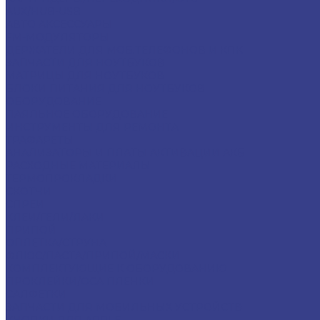
AUX/HUB-USB
АВТО АКСЕССУАРЫ
FM-МОДУЛЯТОРЫ
ДЕРЖАТЕЛИ ДЛЯ МОБ.ТЕЛЕФОНОВ И КПК
ЗАПЧАСТИ ДЛЯ НОУТБУКОВ
МАТРИЦЫ ДЛЯ НОУТБУКОВ
БЛОКИ ПИТАНИЯ ДЛЯ НОУТБУКОВ
ОБОРУДОВАНИЕ
ПАЯЛЬНОЕ ОБОРУДОВАНИЕ
ИНСТРУМЕНТЫ ДЛЯ РЕМОНТА
ТРАФАРЕТЫ
АНАЛИЗАТОРЫ И ПЛАТЫ АКТИВАЦИИ АКБ
РАСХОДНЫЕ МАТЕРИАЛЫ
ТЕРМОПРОКЛАДКИ
СКОТЧИ
СПРЕИ
КЛЕИ/ГЕЛИ/ЛАКИ
ПРИПОЙ
ОПЛЕТКА/СТРУНА
ФЛЮС/ПАСТА/ПРИПОЙ/МАСКИ
КОМПЛЕКТУЮЩИЕ К ОБОРУДОВАНИЮ
ПРОКЛЕЙКИ/OCA ПЛЕНКИ
САЛФЕТКИ
ЗАПЧАСТИ ДЛЯ МОБИЛЬНЫХ УСТРОЙСТВ