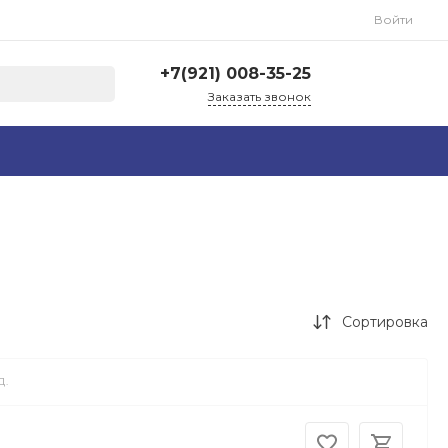
Войти
+7(921) 008-35-25
Заказать звонок
г. Калининград,
Ленинский проспект 55
Пн-СБ 10:00-19:00 Вс
10:00-16:00
kdparts@yandex.ru
+7(921) 008-35-25
г. Калининград, ул.
Генерал-лейтенанта
Озерова 17Б, корп. 1
этаж 1
Сортировка
Пн-Cб 10:00-19:00 Вс
10:00-16:00
kdparts.ru@yandex.ru
Д.