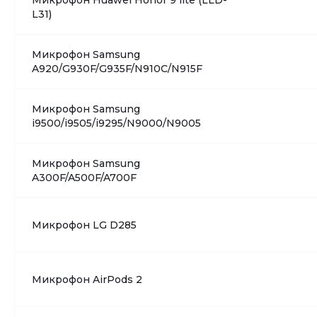
Микрофон Huawei Honor 9 lite (LLD-
L31)
Микрофон Samsung
A920/G930F/G935F/N910C/N915F
Микрофон Samsung
i9500/i9505/i9295/N9000/N9005
Микрофон Samsung
A300F/A500F/A700F
Микрофон LG D285
Микрофон AirPods 2